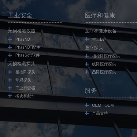
工业安全
医疗和健康
无损检测仪器
医疗和健康设备
PhasNDT
掌上B超
医疗探头
PhasNDT配件
PhasSoft软件
相控阵医疗探头
无损检测探头
线阵医疗探头
相控阵探头
凸阵医疗探头
常规探头
工业扫查器
服务
楔块和配件
OEM | ODM
产品支持