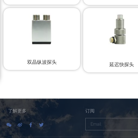
双晶纵波探头
延迟快探头
了解更多
订阅