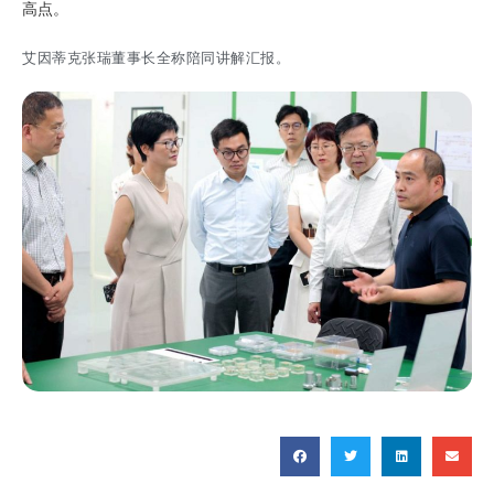
高点。
艾因蒂克张瑞董事长全称陪同讲解汇报。